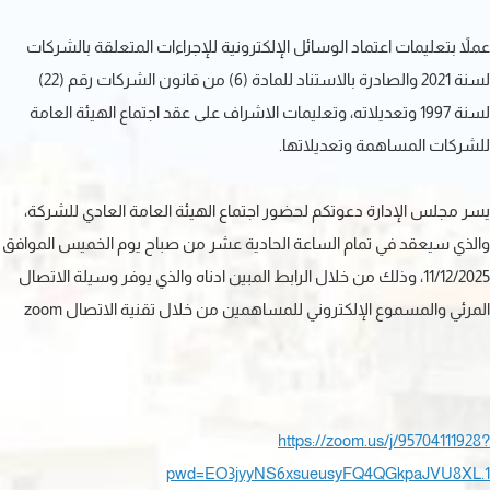
عملاً بتعليمات اعتماد الوسائل الإلكترونية للإجراءات المتعلقة بالشركات
لسنة 2021 والصادرة بالاستناد للمادة (6) من قانون الشركات رقم (22)
لسنة 1997 وتعديلاته، وتعليمات الاشراف على عقد اجتماع الهيئة العامة
للشركات المساهمة وتعديلاتها.
يسر مجلس الإدارة دعوتكم لحضور اجتماع الهيئة العامة العادي للشركة،
والذي سيعقد في تمام الساعة الحادية عشر من صباح يوم الخميس الموافق
11/12/2025، وذلك من خلال الرابط المبين ادناه والذي يوفر وسيلة الاتصال
المرئي والمسموع الإلكتروني للمساهمين من خلال تقنية الاتصال zoom
https://zoom.us/j/95704111928?
pwd=EO3jyyNS6xsueusyFQ4QGkpaJVU8XL.1