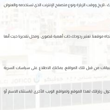
قع انترنت بما فيها هذا الموقع ، سيقوم السيرفر المضيف بتسجيل عنوان بروتوكول شبكة الإنترنت (IP) الخاص بك ، تاريخ ووقت الزيارة ونوع متصفح الإنترنت الذي تستخدمه والعنوان
ه موقعنا. تعتبر ردودك ذات أهمية قصوى ، ومحل تقديرنا حيث أنها
بيانات من قبل تلك المواقع، يمكنك الاطلاع على سياسات السرية
زياراتك لهذا الموقع ولمواقع الويب الأخرى (باستثناء الاسم أو