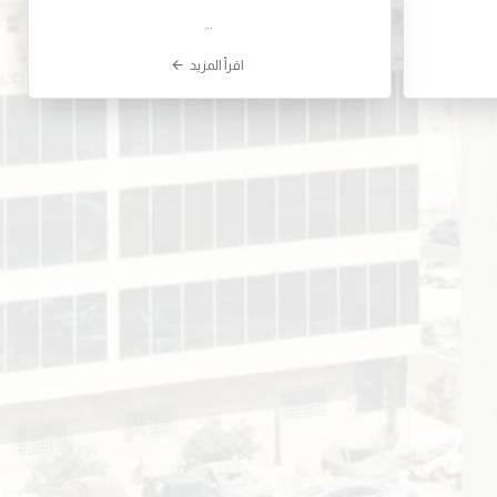
..
اقرأ المزيد