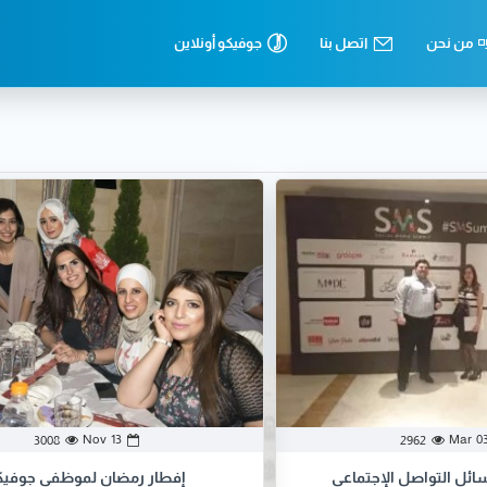
من نحن
اتصل بنا
جوفيكو أونلاين
Nov
13
Mar
0
3008
2962
إفطار رمضان لموظفي جوفيك
ائل التواصل الإجتماعي