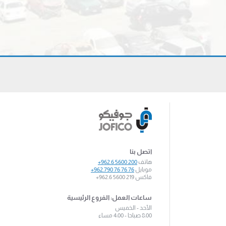
اتصل بنا
هاتف
+962.6 5600 200
موبايل
+962.790 76 76 76
فاكس
+962.6 5600 219
ساعات العمل: الفروع الرئيسية
الأحد - الخميس
8:00 صباحا - 4:00 مساء