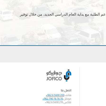
م الطلبة مع بداية العام الدراسي الجديد، من خلال توفير
اتصل بنا
هاتف
+962.6 5600 200
موبايل
+962.790 76 76 76
فاكس
+962.6 5600 219