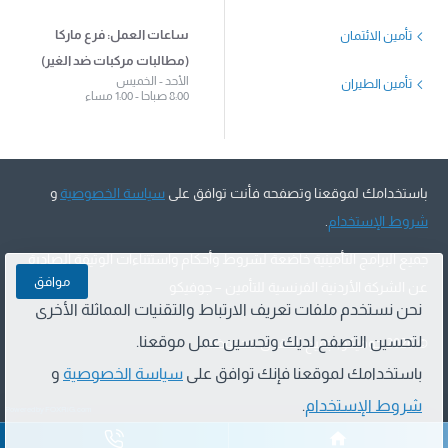
ساعات العمل: فرع ماركا
تأمين الائتمان
(مطالبات مركبات ضد الغير)
الأحد - الخميس
تأمين الطيران
8:00 صباحا - 1:00 مساء
باستخدامك لموقعنا وتصفحه فأنت توافق على
سياسة الخصوصية
و
شروط الإستخدام
.
جميع البرامج التأمينية خاضعة لشروط وأحكام واستثناءات الوثيقة الصادرة
موافق
عن الشركة الأردنية الفرنسية للتأمين – جوفيكو
نحن نستخدم ملفات تعريف الارتباط والتقنيات المماثلة الأخرى
لتحسين التصفح لديك وتحسين عمل موقعنا.
©
2026 جوفيكو, جميع الحقوق محفوظة
باستخدامك لموقعنا فإنك توافق على
سياسة الخصوصية
و
شروط الإستخدام
.
Powered by FOXRiG.com