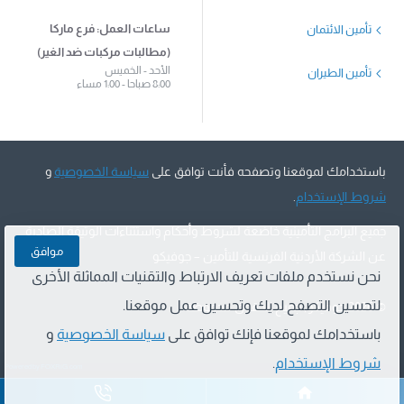
ساعات العمل: فرع ماركا
تأمين الائتمان
(مطالبات مركبات ضد الغير)
الأحد - الخميس
تأمين الطيران
8:00 صباحا - 1:00 مساء
باستخدامك لموقعنا وتصفحه فأنت توافق على
سياسة الخصوصية
و
شروط الإستخدام
.
جميع البرامج التأمينية خاضعة لشروط وأحكام واستثناءات الوثيقة الصادرة
موافق
عن الشركة الأردنية الفرنسية للتأمين – جوفيكو
نحن نستخدم ملفات تعريف الارتباط والتقنيات المماثلة الأخرى
لتحسين التصفح لديك وتحسين عمل موقعنا.
©
2026 جوفيكو, جميع الحقوق محفوظة
باستخدامك لموقعنا فإنك توافق على
سياسة الخصوصية
و
شروط الإستخدام
.
Powered by FOXRiG.com