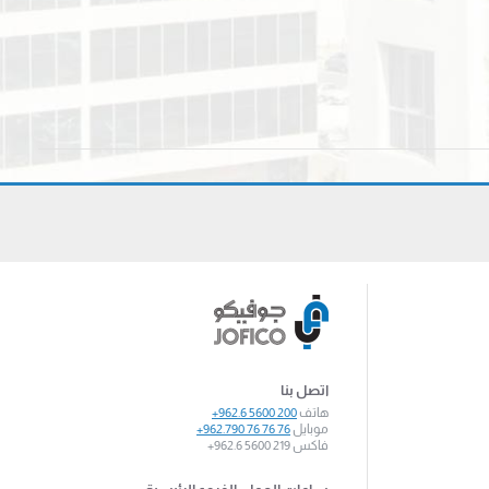
اتصل بنا
هاتف
+962.6 5600 200
موبايل
+962.790 76 76 76
فاكس
+962.6 5600 219