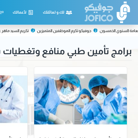
لك و لعائلتك
لأعمالك
امة السنوي الخمسون
جوفيكو تكرم الموظفين المتميزين
تكريم السيد ماهر عمير
برامج تأمين طبي منافع وتغطيات 