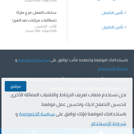
8:00 صباحا - 4:00 مساء
ساعات العمل: فرع ماركا
تأمين الائتمان
(مطالبات مركبات ضد الغير)
الأحد - الخميس
تأمين الطيران
8:00 صباحا - 1:00 مساء
باستخدامك لموقعنا وتصفحه فأنت توافق على
سياسة الخصوصية
و
شروط الإستخدام
.
جميع البرامج التأمينية خاضعة لشروط وأحكام واستثناءات الوثيقة الصادرة
موافق
عن الشركة الأردنية الفرنسية للتأمين – جوفيكو
نحن نستخدم ملفات تعريف الارتباط والتقنيات المماثلة الأخرى
لتحسين التصفح لديك وتحسين عمل موقعنا.
©
2026 جوفيكو, جميع الحقوق محفوظة
باستخدامك لموقعنا فإنك توافق على
سياسة الخصوصية
و
شروط الإستخدام
.
Powered by FOXRiG.com