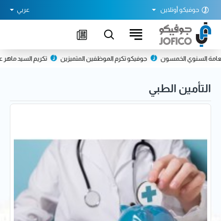
جوفيكو أونلاين
عربي
امة السنوي الخمسون
جوفيكو تكرم الموظفين المتميزين
تكريم السيد ماهر عمير
التأمين الطبي